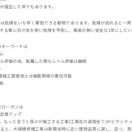
が誕生した年でもあります。
は危険をいち早く察知できる動物であります。危険が訪れると一斉
する事に日々気を使い危険を予測し、事故の無い安全な1年にした
のキーワードは
ム
ベル評価の為、転職した際もレベル評価は継続
)
級施工管理技士は複数現場の兼任可能
具
スローガンは
満足度アップ
もっと言うと我々が施工する工事(工事迄の過程全て)がビケンテ
ると、大規模修繕工事は新築当時に近い建物品質に戻し、且つ、見