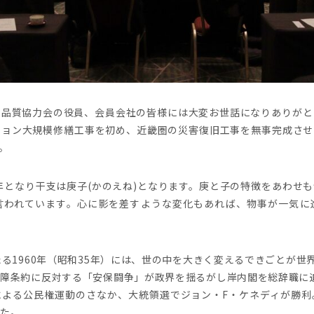
品質協力会の役員、会員会社の皆様には大変お世話になりありがと
ション大規模修繕工事を初め、近畿圏の災害復旧工事を無事完成させ
。
年となり干支は庚子(かのえね)となります。庚と子の特徴をあわせ
言われています。心に影を差すような変化もあれば、物事が一気に
る1960年（昭和35年）には、世の中を大きく変えるできごとが世
障条約に反対する「安保闘争」が政界を揺るがし岸内閣を総辞職に
よる公民権運動のさなか、大統領選でジョン・F・ケネディが勝利
した。