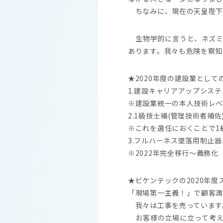
ちなみに、現在の天皇陛下
生物学的に言うと、ネズミ
あります。我々も危険を察知
★2020年度の建設業として
1.建設キャリアアップシステ
※建設業統一の本人技術レ
2.1級技士補(管理技術者補佐
※これを選任におくことで1
3.フルハーネス墜落用制止器
※2022年完全移行～義務化
★ビケンテックの2020年度
「現場第一主義！」で顧客
我々は工事を売っています。
お客様の立場に立って考え